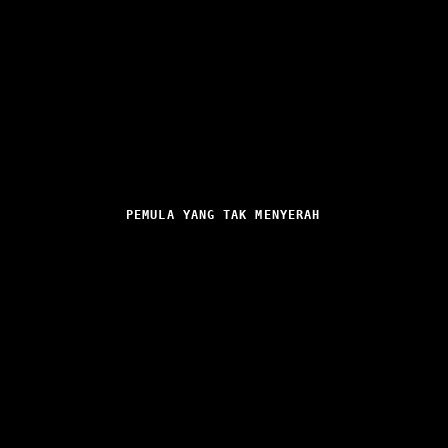
PEMULA YANG TAK MENYERAH