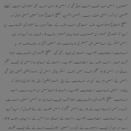
فنون پر اس حد تک محنت ہوئی تھی کہ اس کا دسواں حصہ بھی قرآن وسنت کیلئے
متعین کرنا گوارا نہیں تھا۔ جب رئیس المفسرین شیخ المشائخ مولانا حسین علی الوانی اور
شیخ المشائخ مولانا عبید اللہ سندھی رحمہ اللہ کے شاگردوں نے قرآن انقلاب برپا
کیا تو قرآنی علوم کی طرف طالبان علوم دینیہ کا رجحان بڑھ گیا اور یوں
اس فکر کے حامل اہل علم کی جماعت وجود میں آگئی اور باضابطہ طور پر
جماعت اشاعت التوحید و السنۃ کی بنیاد رکھی گئی۔ شیخ القرآن والحدیث مولانا
محمد طاہر رحمہ اللہ نے اشاعت التوحید و السنۃ کے حامی مدارس کی ایک تنظیم
بنائی اور اس کا نام تنظیم المدارس رکھا ۔ مگر چونکہ اس کی رجسٹریشن نہیں ہوئی تھی
اس لئے اس نام سے کسی اور جماعت نے اپنی رجسٹریشن کرالی۔ 26 جنوری2012ء کو
پشاور میں جماعت اشاعت التوحید و السنۃ کا اجلاس زیر صدارت امیر
جماعت شیخ القرآن والحدیث مولانا محمد طیب طاہری ہوا جس میں وحدت
المدارس الاسلامیہ کے نام سے اس تنظیم کو اس مقصد کے لئے فعال کر لیا گیا
کہ یہ جماعت اشاعت التوحید و السنۃ کے حامی مدارس کے درمیان رابطہ کا کام
دے اور ان کو ایک دوسرے کے دکھ درد میں شریک ہونے کے لئے ایک نظم