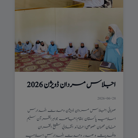
اجلاس مردان ڈویژن 2026
2026-06-28
صوبائی اجلاس مردان ڈویژن وحدت المدارس
اسلامیہ پاکستان بمقام:جامعہ جواہرالقرآن سلیم
خان مھمان حصوصی: قائد انقلابی شیخ القران
والحدیث و صدر وحدت المدارس اسلامیہ