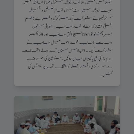
اجلاس میں ملاکنڈ ڈویژن مسئول مولانا طارق جمیل
سمیت ڈویژن میں شامل تمام ضلعی و تحصیل
مسئولین نے شرکت کی۔مرکزی دفتر سے ناظم
اعلیٰ قاری شاد محمد صاحب ، صوبائی مسئول
خیبرپختونخوا مولاناسمیع الحق صاحب اور ڈائریکٹر
وحدت جناب محمد اسماعیل صاحب نے
شرکت کی۔ ۔ اجلاس میں آنے والے امتحانات
اور بورڈ کی نئی پالیسیوں بیان ہوئیں۔مسئولین کی طرف
سے مرکزی دفتر عملے کو مختلف تجاویز پیش کی
گئیں۔