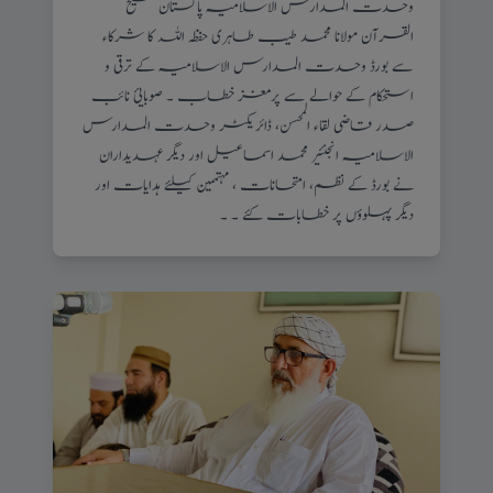
وحدت المدارس الاسلامیہ پاکستان شیخ
القرآن مولانا محمد طیب طاہری حفظہ اللہ کا شرکاء
سے بورڈ وحدت المدارس الاسلامیہ کے ترقی و
استحکام کے حوالے سے پرمغز خطاب ۔ صوبایئ نائب
صدر قاضی لقاء المحسن، ڈائریکٹر وحدت المدارس
الاسلامیہ انجنئیر محمد اسماعیل اور دیگر عہدیداران
نے بورڈ کے نظم، امتحانات ، مہتممین کیلئے ہدایات اور
دیگر پہلوؤں پر خطابات کئے ۔ ۔