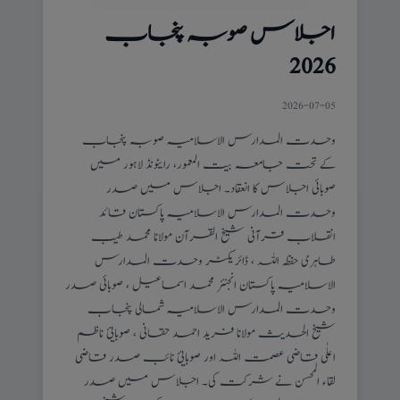
اجلاس صوبہ پنجاب
2026
2026-07-05
وحدت المدارس الاسلامیہ صوبہ پنجاب
کے تحت جامعہ بیت المعمور، رایئونڈ لاہور میں
صوبائی اجلاس کا انعقاد۔ اجلاس میں صدر
وحدت المدارس الاسلامیہ پاکستان قائد
انقلاب قرآنی شیخ القرآن مولانا محمد طیب
طاہری حفظہ اللہ ، ڈائریکٹر وحدت المدارس
الاسلامیہ پاکستان انجنئر محمد اسماعیل ، صوبائی صدر
وحدت المدارس الاسلامیہ شمالی پنجاب
شیخ الحدیث مولانا فرید احمد حقانی ، صوبایئ ناظم
اعلٰی قاضی عصمت اللہ اور صوبایئ نائب صدر قاضی
لقاء المحسن نے شرکت کی۔ اجلاس میں صدر