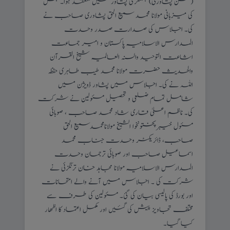
(گلشن پشاوری) ہشتنگری پشاور میں منعقد ہوا۔ جس
کی میزبانی مولانا محمد سمیع الحق پشاوری صاحب نے
کی۔ اجلاس کی صدارت صدر وحدت
المدارس الاسلامیہ پاکستان و امیر جماعت
اشاعت التوحید والسنہ العالمیہ شیخ القرآن
والحدیث حضرت مولانا محمد طیب طاہری حفظہ
اللہ نے کی۔ اجلاس میں پشاور ڈویژن میں
شامل تمام ضلعی و تحصیل مسئولین نے شرکت
کی۔ ناظم اعلیٰ قاری شاد محمد صاحب ، صوبائی
مسئول خیبرپختونخوا الشیخ مولانامحمدسمیع الحق
صاحب، ڈائریکٹر وحدت جناب محمد
اسماعیل صاحب اور صوبائی ترجمان وحدت
المدارس الاسلامیہ مولانا مجاہد خان ترنگزئی نے
شرکت کی ۔ اجلاس میں آنے والے امتحانات
اور بورڈ کی پالیسی بیان کی گئ۔ مسئولین کی طرف سے
مختلف تجاویز پیش کی گئیں اور مکمل اعتماد کا اظھار
کیا گیا۔