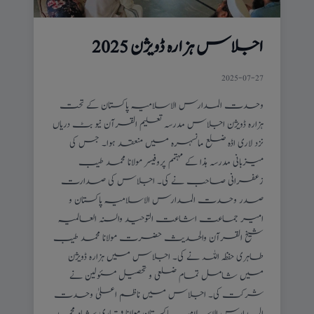
اجلاس ہزارہ ڈویژن 2025
2025-07-27
وحدت المدارس الاسلامیہ پاکستان کے تحت
ہزارہ ڈویژن اجلاس مدرسہ تعلیم القرآن نیو بٹ دریاں
نزد لاری اڈہ ضلع مانسہرہ میں منعقد ہوا۔ جس کی
میزبانی مدرسہ ہذا کے مہتمم پروفیسر مولانا محمد طیب
زعفرانی صاحب نے کی۔ اجلاس کی صدارت
صدر وحدت المدارس الاسلامیہ پاکستان و
امیر جماعت اشاعت التوحید والسنہ العالمیہ
شیخ القرآن والحدیث حضرت مولانا محمد طیب
طاہری حفظہ اللہ نے کی۔ اجلاس میں ہزارہ ڈویژن
میں شامل تمام ضلعی و تحصیل مسئولین نے
شرکت کی۔ اجلاس میں ناظم اعلیٰ وحدت
المدارس الاسلامیہ پاکستان مولانا قاری شاد محمد