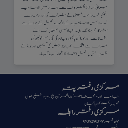
میرانی اور ڈائریکٹر وحدت المدارس الاسلامیہ
انجنئیر محمد اسماعیل نے شرکت کی اور وحدت
المدارس الاسلامیہ کے لائحہ عمل کے حوالے سے
شرکاء کو بریفننگ دی۔ اجلاس میں آنے والے
امتحانات اور بورڈ کی پالیسی بیان کی گئ۔ مسئولین کی
طرف سے مختلف تجاویز پیش کی گئیں اور بورڈ کے
نظم و نسق پر مکمل اعتماد کا اظھار کیا گیا۔
مرکزی دفتر پتہ
جامعہ الامام محمدطاھرؒ دارالقرآن پنج پیر ضلع صوابی
خیبرپختونخوا،پاکستان
مرکزی دفتر رابطہ
فون نمبر:0938280378