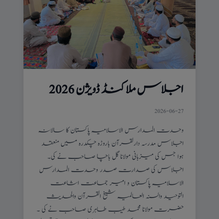
اجلاس ملاکنڈ ڈویژن 2026
2026-06-27
وحدت المدارس الاسلامیہ پاکستان کا سالانہ
اجلاس مدرسہ دارلقرآن باروڑہ چکدرہ میں منعقد
ہوا جس کی میزبانی مولانا گل باچا صاحب نے کی۔
اجلاس کی صدارت صدر وحدت المدارس
الاسلامیہ پاکستان و امیر جماعت اشاعت
التوحید والسنہ العالمیہ شیخ القرآن والحدیث
حضرت مولانا محمد طیب طاہری صاحب نے کی ۔