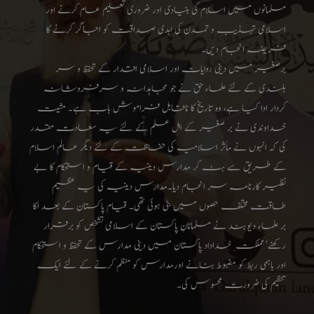
مسلمانوں میں اسلام کی بنیادی اور ضروری تعلیم عام کرنے اور
اسلامی تہذیب و تمدن کی ابدی صداقت کو اجاگر کرنے کا
فریضہ انجام دیں۔
برصغیر میں دینی روایات اور اسلامی اقدار کے تحفظ و سر
بلندی کے لئے علماء حق نے جو مجاہدانہ و سرفروشانہ
کردار ادا کیا ہے، وہ تاریخ کا ناقابل فراموش باب ہے۔ مشیت
خداوندی نے بر صغیر کے اہل علم کے لئے یہ سعادت مقدر
کی کہ انہوں نے ماٰثر اسلامیہ کی حفاظت کے لئے دیگر عالم اسلام
کے طریق سے ہٹ کر مدارس دینیہ کے قیام و استحکام کا بے
نظیر کارنامہ سر انجام دیا۔مدارس دینیہ کی یہ عظیم
طاقت مختلف حصوں میں بٹی ہوئی تھی۔ قیام پاکستان کے بعد اکا
بر علماء دیوبند نے مسلمانانِ پاکستان کے اسلامی تشخص کو برقرار
رکھنے‘ مملکت ِ خداداد پاکستان میں دینی مدارس کے تحفظ و استحکام
اور باہمی ربط کو مضبوط بنانے اورمدارس کو منظم کرنے کے لئے ایک
تنظیم کی ضرورت محسوس کی۔