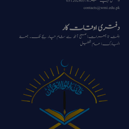
واٹس ایپ نمبر:03120280378
contacts@wmi.edu.pk
دفترى اوقات کار
ہفتہ تا جمعرات: صبح آٹھ سے شام چار بجے تک۔ جمعۃ
المبارک: عام تعطیل