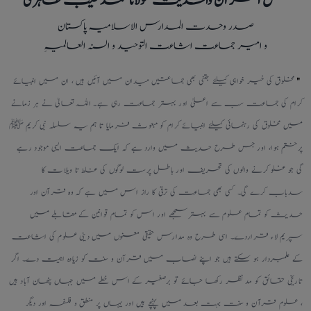
شیخ القرآن والحدیث مولانا محمد طیب طاہری
صدر وحدت المدارس الاسلامیہ پاکستان
و امیر جماعت اشاعت التوحید و السنہ العالمیہِ
"
مخلوق کی خیر خواہی کیلئے جتنی بھی جماعتیں میدان میں آئیں ہیں ، ان میں انبیائے
کرام کی جماعت سب سے اعلیٰ اور بہتر جماعت رہی ہے۔ اللہ تعالیٰ نے ہر زمانے
میں مخلوق کی رہنمائی کیلئے انبیائے کرام کو مبعوث فرمایا تا ہم یہ سلسلہ نبی کریم ﷺ
پرختم ہوا، اور جس طرح حدیث میں وارد ہے کہ ایک جماعت ایسی موجود رہے
گی جو غلو کرنے والوں کی تحریف اور باطل پرست لوگوں کی غلط تا ویلات کا
سدباب کرے گی۔ کسی بھی جماعت کی ترقی کا راز اس میں ہے کہ وہ قرآن اور
حدیث کو تمام علوم سے بہترسمجھے اور اس کو تمام قوانین کے مقابلے میں
سپریم لاء قراردے۔ اسی طرح وہ مدارس حقیقی معنوں میں دینی علوم کی اشاعت
کے علمبردار ہو سکتے ہیں جو اپنے نصاب میں قرآن و سنت کو زیادہ اہمیت دے۔ اگر
تاریخی حقائق کو مد نظر رکھا جائے تو برصغیر کے اس خطے میں جہاں پٹھان آباد ہیں
، علوم قرآن و سنت بہت بعد میں پہنچے ہیں اور یہاں پر منطق و فلسفہ اور دیگر