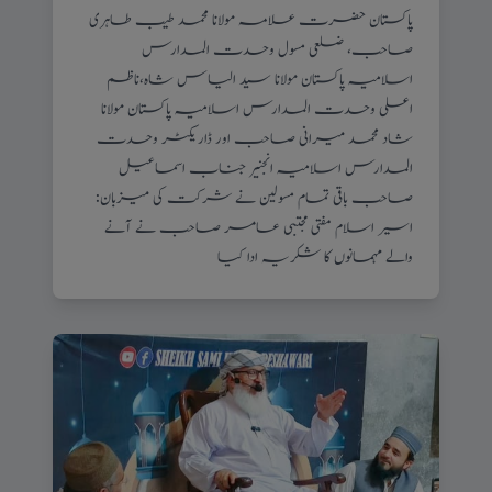
پاکستان حضرت علامہ مولانا محمد طیب طاہری
صاحب، ضلعی مسول وحدت المدارس
اسلامیہ پاکستان مولانا سید الیاس شاہ،ناظم
اعلی وحدت المدارس اسلامیہ پاکستان مولانا
شاد محمد میرانی صاحب اور ڈاریکٹر وحدت
المدارس اسلامیہ انجنیر جناب اسماعیل
صاحب باقی تمام مسولین نے شرکت کی میزبان:
اسیر اسلام مفتی مجتبی عامر صاحب نے آنے
والے مہمانوں کا شکریہ ادا کیا