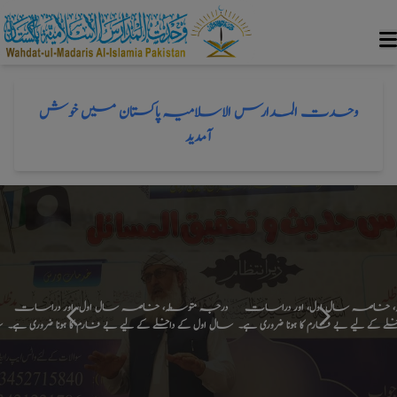
وحدت المدارس اسلامیہ
اشاعت التوحید والسُنة العالمیة کے تعلیمی بورڈ وحدت
المدارس الاسلامیة پاکستان کا آفیشل ویب پیج
وحدت المدارس الاسلامیہ پاکستان میں خوش
آمدید
طہ، خاصہ سال اول، اور دراسات
درجہ متوسطہ، خاصہ سال اول، اور دراسات
خلے کے لیے بے فارم کا ہونا ضروری ہے۔
سال اول کے داخلے کے لیے بے فارم کا ہونا ضروری ہے۔